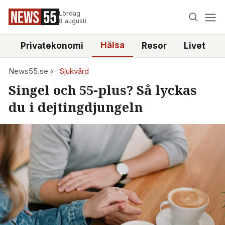
Lördag
8 augusti
Hälsa
e
Privatekonomi
Resor
Livet
News55.se
Sjukvård
Singel och 55-plus? Så lyckas
du i dejtingdjungeln