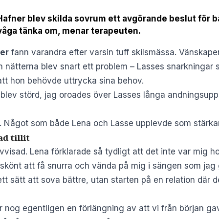
Hafner blev skilda sovrum ett avgörande beslut för 
e våga tänka om, menar terapeuten.
er
fann varandra efter varsin tuff skilsmässa. Vänskapen 
en nätterna blev snart ett problem – Lasses snarkninga
att hon behövde uttrycka sina behov.
g blev störd, jag oroades över Lasses långa andningsuppe
m. Något som både Lena och Lasse upplevde som stärka
d tillit
vvisad. Lena förklarade så tydligt att det inte var mig h
skönt att få snurra och vända på mig i sängen som jag 
tt sätt att sova bättre, utan starten på en relation där 
et är nog egentligen en förlängning av att vi från början