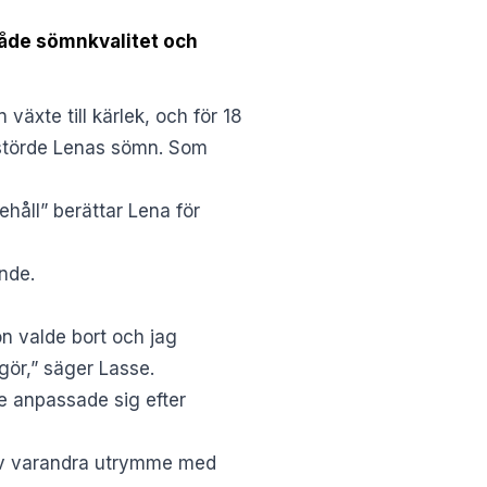
både sömnkvalitet och
växte till kärlek, och för 18
r störde Lenas sömn. Som
håll” berättar Lena för
nde.
on valde bort och jag
gör,” säger Lasse.
de anpassade sig efter
 gav varandra utrymme med