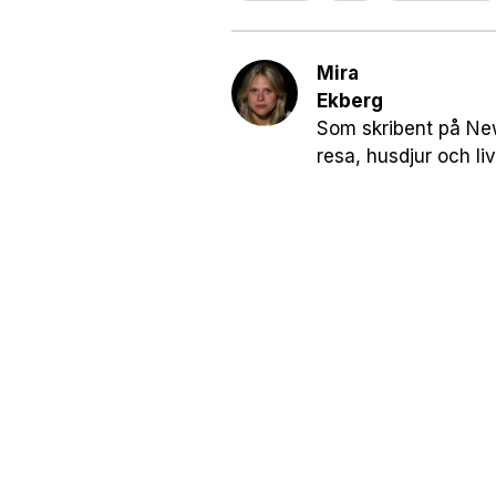
Mira
Ekberg
Som skribent på New
resa, husdjur och live