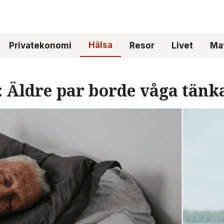
Hälsa
Privatekonomi
Resor
Livet
Mat
: Äldre par borde våga tänk