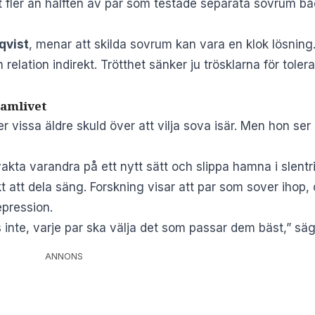
t fler än hälften av par som testade separata sovrum b
qvist
, menar att skilda sovrum kan vara en klok lösning
relation indirekt. Trötthet sänker ju trösklarna för tole
samlivet
r vissa äldre skuld över att vilja sova isär. Men hon se
ta varandra på ett nytt sätt och slippa hamna i slentr
 att dela säng. Forskning visar att par som sover ihop, 
epression.
inte, varje par ska välja det som passar dem bäst,” säge
ANNONS