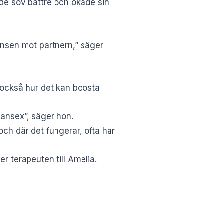
åde sov bättre och ökade sin
.
ransen mot partnern,” säger
r också hur det kan boosta
iansex”, säger hon.
och där det fungerar, ofta har
r terapeuten till Amelia.