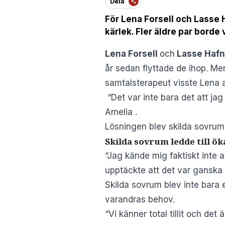
Dela
För Lena Forsell och Lasse 
kärlek. Fler äldre par bord
Lena Forsell
och
Lasse Hafn
år sedan flyttade de ihop. M
samtalsterapeut visste Lena 
“Det var inte bara det att ja
Amelia
.
Lösningen blev skilda sovru
Skilda sovrum ledde till öka
“Jag kände mig faktiskt inte a
upptäckte att det var ganska 
Skilda sovrum blev inte bara e
varandras behov.
“Vi känner total tillit och d