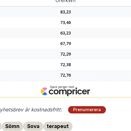
hetsbrev är kostnadsfritt:
Prenumerera
Sömn
Sova
terapeut