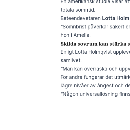
En amerikansk studie visar at
totala sömntid.
Beteendevetaren
Lotta Holm
“Sömnbrist påverkar säkert en 
hon i Amelia.
Skilda sovrum kan stärka 
Enligt Lotta Holmqvist uppleve
samlivet.
“Man kan överraska och uppvak
För andra fungerar det utmärkt
lägre nivåer av ångest och d
“Någon universallösning finns 