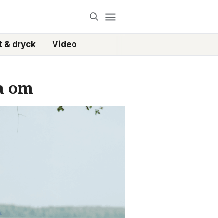
 & dryck
Video
a om