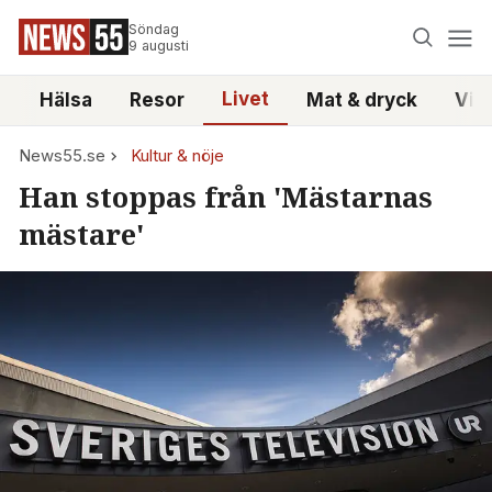
Söndag
9 augusti
Livet
i
Hälsa
Resor
Mat & dryck
Vid
News55.se
Kultur & nöje
Han stoppas från 'Mästarnas
mästare'