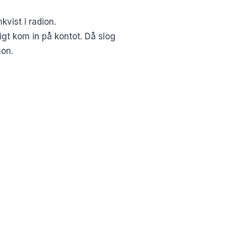
kvist i radion.
gt kom in på kontot. Då slog
hon.