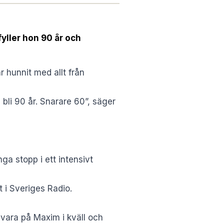
fyller hon 90 år och
r hunnit med allt från
a bli 90 år. Snarare 60”, säger
ga stopp i ett intensivt
t i
Sveriges Radio
.
t vara på Maxim i kväll och