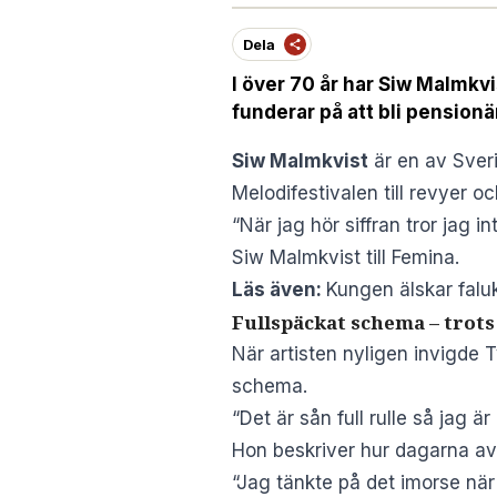
Dela
I över 70 år har Siw Malmkvis
funderar på att bli pensionä
Siw Malmkvist
är en av Sveri
Melodifestivalen till revyer o
“När jag hör siffran tror jag in
Siw Malmkvist till
Femina
.
Läs även:
Kungen älskar faluk
Fullspäckat schema – trots
När artisten nyligen invigde T
schema.
“Det är sån full rulle så jag ä
Hon beskriver hur dagarna a
“Jag tänkte på det imorse när 