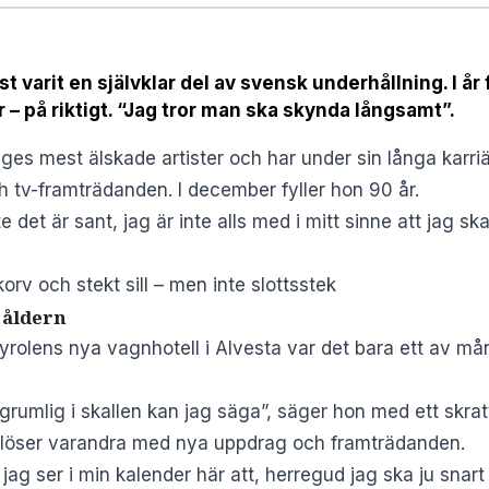
t varit en självklar del av svensk underhållning. I år 
r – på riktigt. “Jag tror man ska skynda långsamt”.
ges mest älskade artister och har under sin långa karriä
ch tv-framträdanden. I december fyller hon 90 år.
te det är sant, jag är inte alls med i mitt sinne att jag sk
orv och stekt sill – men inte slottsstek
 åldern
yrolens nya vagnhotell i Alvesta var det bara ett av mån
r grumlig i skallen kan jag säga”, säger hon med ett skrat
vlöser varandra med nya uppdrag och framträdanden.
jag ser i min kalender här att, herregud jag ska ju snar