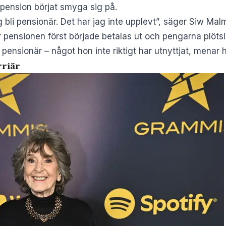
 pension börjat smyga sig på.
g bli pensionär. Det har jag inte upplevt”, säger Siw Malm
pensionen först började betalas ut och pengarna plötsli
 pensionär – något hon inte riktigt har utnyttjat, menar 
rriär