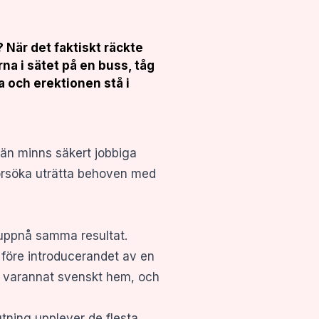
När det faktiskt räckte
na i sätet på en buss, tåg
da och erektionen stå i
än minns säkert jobbiga
försöka uträtta behoven med
 uppnå samma resultat.
 före introducerandet av en
ch varannat svenskt hem, och
utning upplever de flesta