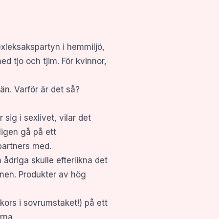
xleksakspartyn i hemmiljö,
d tjo och tjim. För kvinnor,
än. Varför är det så?
sig i sexlivet, vilar det
ligen gå på ett
 partners med.
ådriga skulle efterlikna det
önen. Produkter av hög
 (kors i sovrumstaket!) på ett
rna.