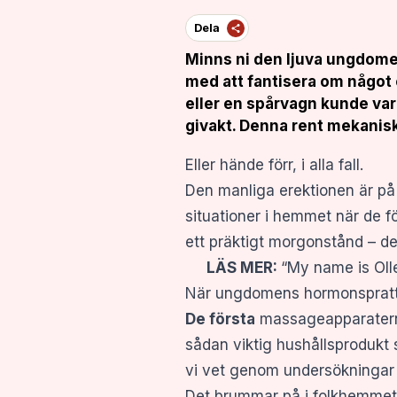
Dela
Minns ni den
ljuva ungdomen
med att fantisera om något e
eller en spårvagn kunde vara 
givakt. Denna rent mekanisk
Eller hände förr, i alla fall.
Den manliga erektionen är på
situationer i hemmet när de f
ett präktigt morgonstånd – de
LÄS MER:
“My name is Oll
När ungdomens hormonsprattel
De första
massageapparaterna 
sådan viktig hushållsprodukt
vi vet genom undersökningar a
Det brummar på i folkhemmet! 