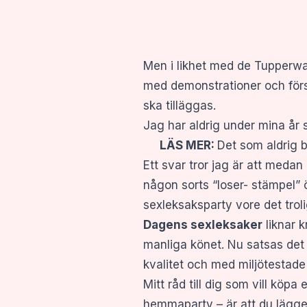
Men i likhet med de Tupperwa
med demonstrationer och försäl
ska tilläggas.
Jag har aldrig under mina år 
LÄS MER:
Det som aldrig 
Ett svar tror jag är att medan 
någon sorts “loser- stämpel” ö
sexleksaksparty vore det troli
Dagens sexleksaker
liknar k
manliga könet. Nu satsas det 
kvalitet och med miljötestade
Mitt råd till dig som vill köpa
hemmaparty – är att du lägger