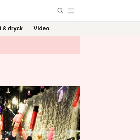
 & dryck
Video