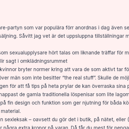
re-partyn som var populära förr anordnas i dag även se
jning. Såvitt jag vet är det uppsluppna tillställningar me
som sexualupplysare hört talas om liknande träffar för m
blir sagt i omklädningsrummet
kvinnor bryter normer kring att vara de som aktivt tar för 
ver män som inte besitter “the real stuff”. Skulle de möj
gen för att få tips på heta prylar de kan överraska sina
nappast de gamla traditionella löspenisar som lite lagom 
på fin design och funktion som ger njutning för båda k
 material.
 en sexleksak – oavsett du gör det i butik, på nätet, eller
 några extra kronor på varan. Då får du mest för penga