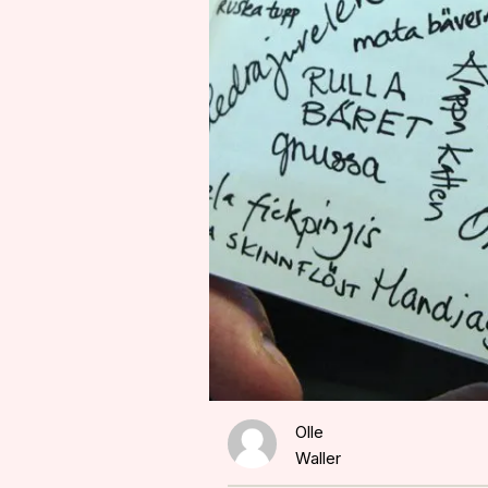
Olle
Waller