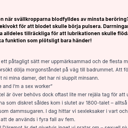
 när svällkropparna blodfylldes av minsta beröring? 
kivokt för att blodet skulle börja pulsera. Darrningar
alldeles tillräckliga för att lubrikationen skulle flö
a funktion som plötsligt bara händer!
 ett påtagligt sätt mer uppmärksammad och de flesta m
örsökt dölja morgonståndet på väg till badrummet. Att 
t ni mina damer, det har ni sluppit minsann.
e and I’m a sex worker”
 är över behövs dock oftast lite mer rejäla tag för att
som diskret såldes kom i slutet av 1800-talet – alltså
 som dammsugaren. I dag hittar vi sexleksaker i vart o
tt de används i fyra fall av fem.
Däremot är det givetvis inget vi pratar om – sexuell nj