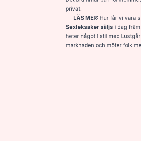
privat.
LÄS MER:
Hur får vi vara 
Sexleksaker säljs
i dag främs
heter något i stil med Lustgå
marknaden och möter folk me