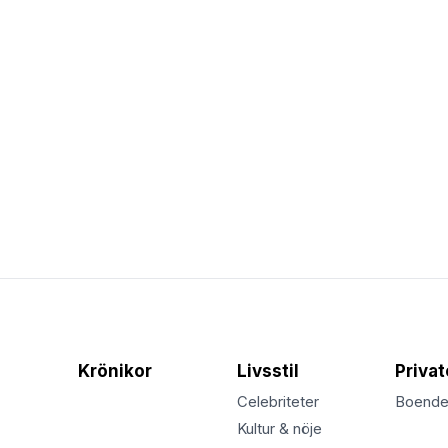
Krönikor
Livsstil
Priva
Celebriteter
Boend
Kultur & nöje