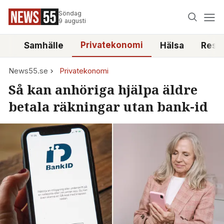
Söndag
9 augusti
Privatekonomi
tt
Samhälle
Hälsa
Reso
News55.se
Privatekonomi
Så kan anhöriga hjälpa äldre
betala räkningar utan bank-id