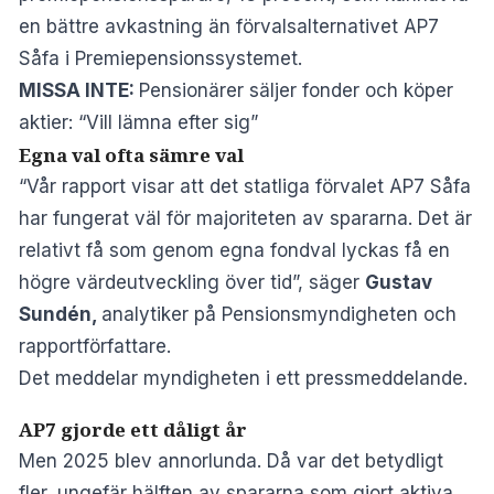
en bättre avkastning än förvalsalternativet AP7
Såfa i Premiepensionssystemet.
MISSA INTE:
Pensionärer säljer fonder och köper
aktier: “Vill lämna efter sig”
Egna val ofta sämre val
“Vår rapport visar att det statliga förvalet AP7 Såfa
har fungerat väl för majoriteten av spararna. Det är
relativt få som genom egna fondval lyckas få en
högre värdeutveckling över tid”, säger
Gustav
Sundén,
analytiker på Pensionsmyndigheten och
rapportförfattare.
Det meddelar myndigheten i ett
pressmeddelande
.
AP7 gjorde ett dåligt år
Men 2025 blev annorlunda. Då var det betydligt
fler, ungefär hälften av spararna som gjort aktiva