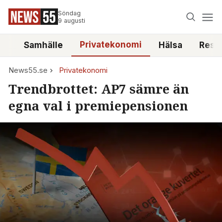
Söndag
9 augusti
Privatekonomi
tt
Samhälle
Hälsa
Reso
News55.se
Privatekonomi
Trendbrottet: AP7 sämre än
egna val i premiepensionen