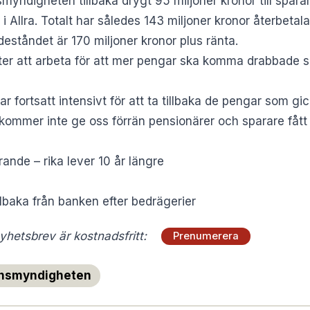
smyndigheten tillbaka drygt 95 miljoner kronor till spar
i Allra. Totalt har således 143 miljoner kronor återbeta
ståndet är 170 miljoner kronor plus ränta.
er att arbeta för att mer pengar ska komma drabbade sp
fortsatt intensivt för att ta tillbaka de pengar som gic
 kommer inte ge oss förrän pensionärer och sparare fått 
ande – rika lever 10 år längre
illbaka från banken efter bedrägerier
hetsbrev är kostnadsfritt:
Prenumerera
nsmyndigheten