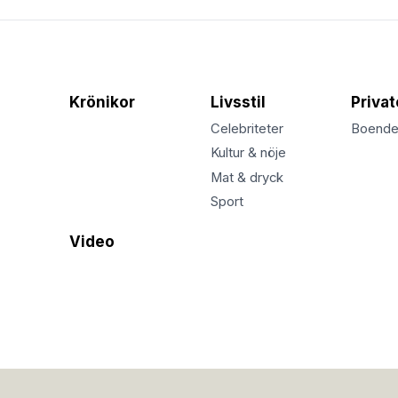
Krönikor
Livsstil
Priva
Celebriteter
Boend
Kultur & nöje
Mat & dryck
Sport
Video