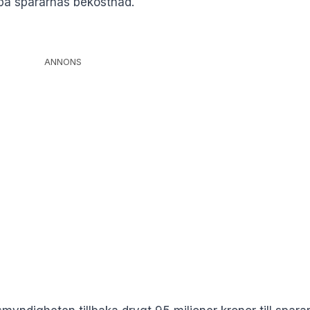
a på spararnas bekostnad.
ANNONS