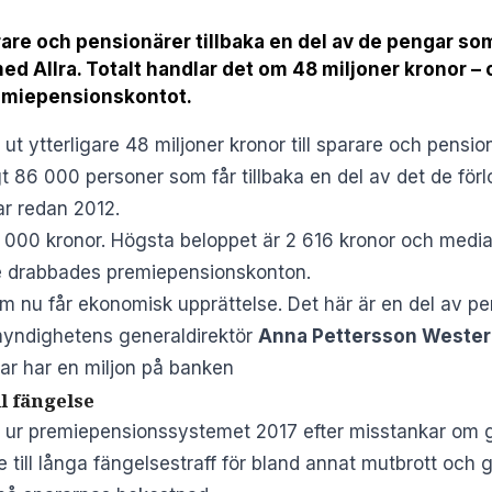
re och pensionärer tillbaka en del av de pengar so
Allra. Totalt handlar det om 48 miljoner kronor – 
remiepensionskontot.
t ytterligare 48 miljoner kronor till sparare och pensi
gt 86 000 personer som får tillbaka en del av det de för
r redan 2012.
1 000 kronor. Högsta beloppet är 2 616 kronor och media
de drabbades premiepensionskonton.
som nu får ekonomisk upprättelse. Det här är en del av
myndighetens generaldirektör
Anna Pettersson Weste
r har en miljon på banken
ll fängelse
t ur premiepensionssystemet 2017 efter misstankar om g
ll långa fängelsestraff för bland annat mutbrott och 