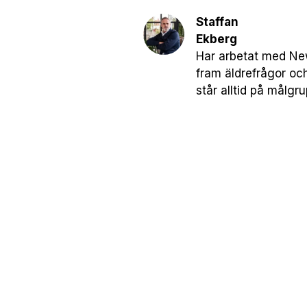
Staffan
Ekberg
Har arbetat med News
fram äldrefrågor oc
står alltid på målgr