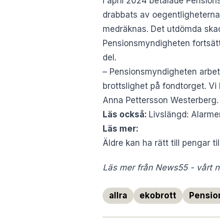
I april 2024 betalade Pension
drabbats av oegentligheterna 
medräknas. Det utdömda skade
Pensionsmyndigheten fortsätt
del.
– Pensionsmyndigheten arbetar 
brottslighet på fondtorget. Vi
Anna Pettersson Westerberg.
Läs också:
Livslängd: Alarmer
Läs mer:
Äldre kan ha rätt till pengar t
Läs mer från News55 - vårt ny
allra
ekobrott
Pensio