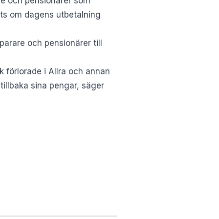
are och pensionärer som
lats om dagens utbetalning
arare och pensionärer till
k förlorade i Allra och annan
tillbaka sina pengar, säger