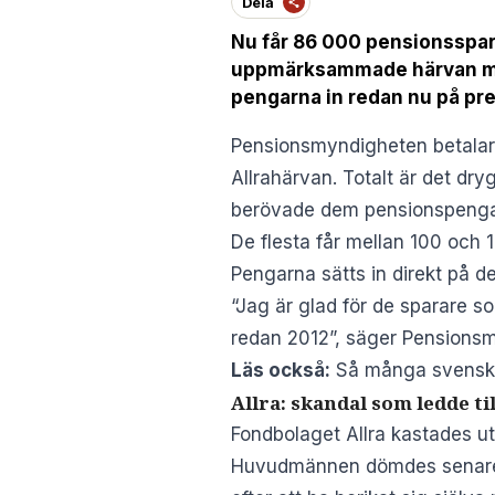
Dela
Nu får 86 000 pensionsspara
uppmärksammade härvan med 
pengarna in redan nu på p
Pensionsmyndigheten betalar u
Allrahärvan. Totalt är det dry
berövade dem pensionspenga
De flesta får mellan 100 och 
Pengarna sätts in direkt på 
“Jag är glad för de sparare 
redan 2012”, säger Pensions
Läs också:
Så många svenska
Allra: skandal som ledde ti
Fondbolaget Allra kastades u
Huvudmännen dömdes senare ti