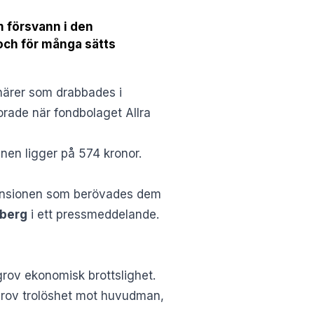
m försvann i den
och för många sätts
onärer som drabbades i
lorade när fondbolaget Allra
nen ligger på 574 kronor.
 pensionen som berövades dem
rberg
i ett pressmeddelande.
rov ekonomisk brottslighet.
grov trolöshet mot huvudman,