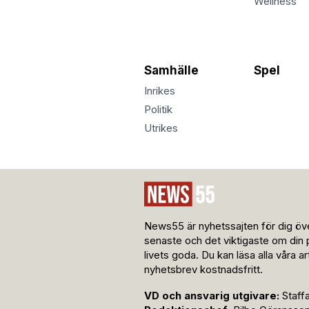
Wellness
Samhälle
Spel
Inrikes
Politik
Utrikes
News55 är nyhetssajten för dig öve
senaste och det viktigaste om din 
livets goda. Du kan läsa alla våra a
nyhetsbrev kostnadsfritt.
VD och ansvarig utgivare:
Staff