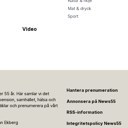
Kultur & nöje
Mat & dryck
Sport
Video
Hantera prenumeration
r 55 år. Här samlar vi det
pension, samhället, hälsa och
Annonsera på News55
rtiklar och prenumerera på vårt
RSS-information
an Ekberg
Integritetspolicy News55