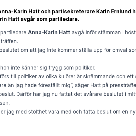
nna-Karin Hatt och partisekreterare Karin Ernlund hå
in Hatt avgår som partiledare.
 partiledare
Anna-Karin Hatt
avgå inför stämman i höst
träffen.
 beslutet om att jag inte kommer ställa upp för omval so
hon inte känner sig trygg som politiker.
rs till politiker av olika kulörer är skrämmande och ett
e än jag hade föreställt mig”, säger Hatt på pressträffe
beslut. Därför har jag nu fattat det svårare beslutet i mi
ssen
.
 jag med stolthet vara med och fatta beslut om en ny po