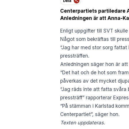
Dela
Centerpartiets partiledare A
Anledningen är att Anna-Kar
Enligt uppgifter till
SVT
skulle
Något som bekräftas till press
“Jag har med stor sorg fattat
pressträffen.
Anledningen säger hon är att 
“Det hat och de hot som framfö
påverkas av det mycket djupar
“Jag räds inte att fatta svåra 
pressträff” rapporterar
Expre
“På stämman i Karlstad kommer
Centerpartiet”, säger hon.
Texten uppdateras.