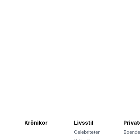
Krönikor
Livsstil
Priva
Celebriteter
Boend