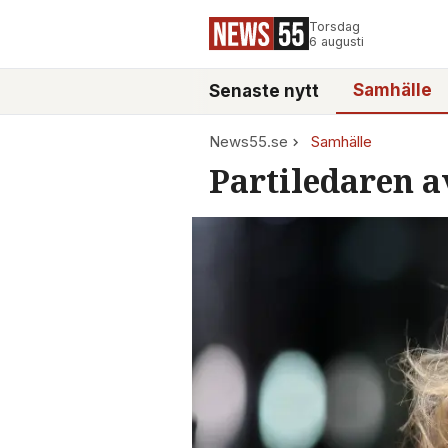
Torsdag
6 augusti
Samhälle
Senaste nytt
News55.se
Samhälle
Partiledaren a