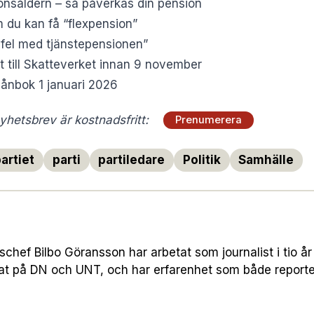
onsåldern – så påverkas din pension
 du kan få “flexpension”
 fel med tjänstepensionen”
t till Skatteverket innan 9 november
plånbok 1 januari 2026
hetsbrev är kostnadsfritt:
Prenumerera
artiet
parti
partiledare
Politik
Samhälle
hef Bilbo Göransson har arbetat som journalist i tio år 
nat på DN och UNT, och har erfarenhet som både report