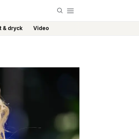
 & dryck
Video