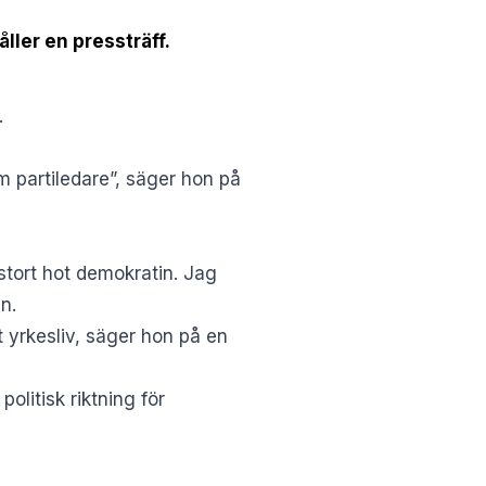
ller en pressträff.
.
m partiledare”, säger hon på
 stort hot demokratin. Jag
n.
tt yrkesliv, säger hon på en
litisk riktning för