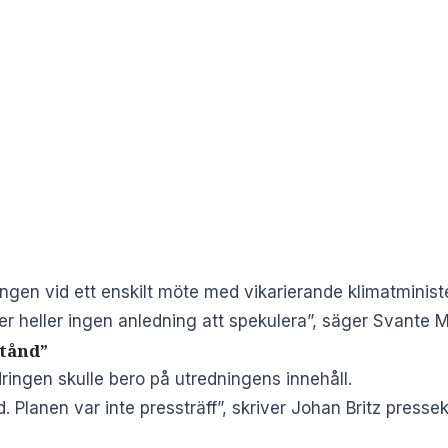
ingen vid ett enskilt möte med vikarierande klimatminis
ner heller ingen anledning att spekulera”, säger Svante M
stånd”
ringen skulle bero på utredningens innehåll.
nd. Planen var inte pressträff”, skriver Johan Britz press