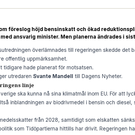
som föreslog höjd bensinskatt och ökad reduktionspli
med ansvarig minister. Men planerna ändrades i sist
sutredningen överlämnades till regeringen skedde det 
re offentlig uppmärksamhet.
t tidigare hade planerat för motsatsen.
äger utredaren
Svante Mandell
till
Dagens Nyheter
.
ringens linje
erige ska kunna nå sina klimatmål inom EU. För att lyc
lltså inblandningen av biodrivmedel i bensin och diesel, 
medelsskatter från 2028, samtidigt som elskatten sänk
litik som Tidöpartierna hittills har drivit. Regeringen h