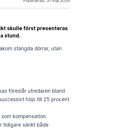
Publicerad:
31 maj 2026
kt skulle först presenteras
a stund.
bakom stängda dörrar, utan
kas föreslår utredaren bland
successivt höjs till 25 procent
s som kompensation.
ar tidigare sänkt både