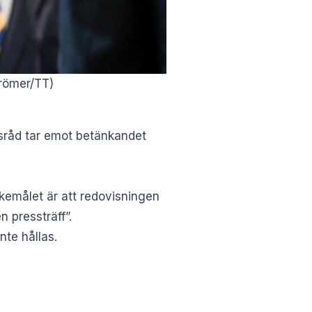
trömer/TT)
atsråd tar emot betänkandet
skemålet är att redovisningen
 pressträff”.
nte hållas.