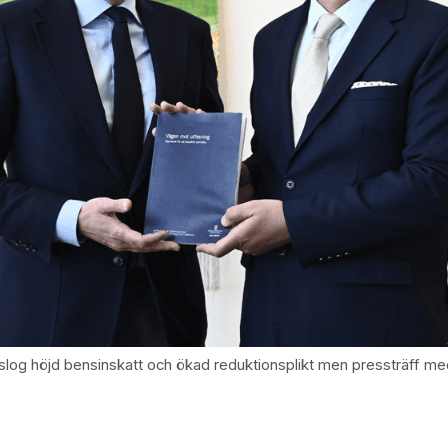
slog höjd bensinskatt och ökad reduktionsplikt men pressträff med 