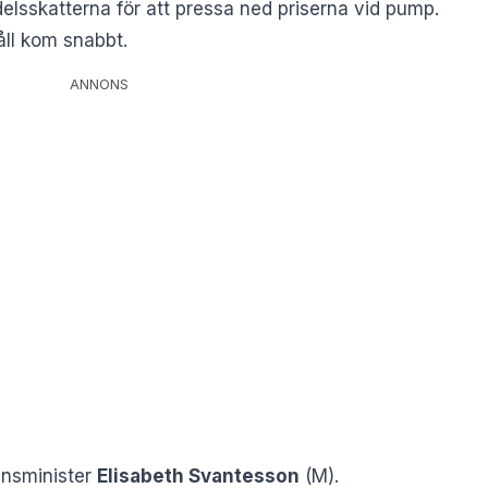
elsskatterna för att pressa ned priserna vid pump.
åll kom snabbt.
ANNONS
nansminister
Elisabeth Svantesson
(M).