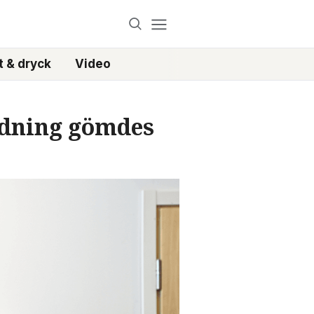
 & dryck
Video
edning gömdes