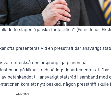
llade förslagen ”ganska fantasilösa”. (Foto: Jonas Eks
ukar ofta presenteras vid en pressträff där ansvarigt st
av var det också den ursprungliga planen här.
n tjänsteman på klimat- och näringsdepartementet att ”ön
 av betänkandet till ansvarigt statsråd i samband med en
tationen kom ett nytt besked, någon pressträff skulle i
ANNONS