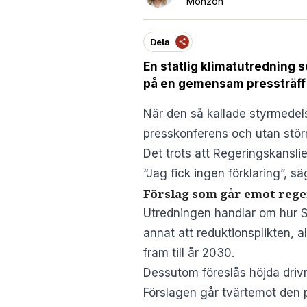
Monzón
Dela
En statlig klimatutredning 
på en gemensam pressträff 
När den så kallade styrmedel
presskonferens och utan stör
Det trots att Regeringskanslie
“Jag fick ingen förklaring”, s
Förslag som går emot rege
Utredningen handlar om hur Sv
annat att reduktionsplikten, a
fram till år 2030.
Dessutom föreslås höjda driv
Förslagen går tvärtemot den po