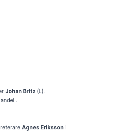
ter
Johan Britz
(L).
andell.
ekreterare
Agnes Eriksson
i