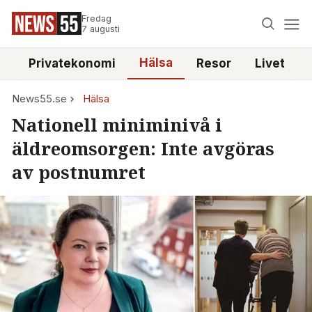
Fredag
7 augusti
Hälsa
e
Privatekonomi
Resor
Livet
News55.se
Hälsa
Nationell miniminivå i
äldreomsorgen: Inte avgöras
av postnumret