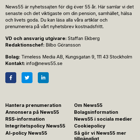
News55 är nyhetssajten för dig över 55 år. Här samlar vi det
senaste och det viktigaste om din pension, samhället, hälsa
och livets goda. Du kan läsa alla våra artiklar och
prenumerera på vårt nyhetsbrev kostnadsfritt.
VD och ansvarig utgivare:
Staffan Ekberg
Redaktionschef:
Bilbo Göransson
Bolag:
Timeless Media AB, Kungsgatan 9, 111 43 Stockholm
Kontakt:
info@news55.se
Hantera prenumeration
Om News55
Annonsera på News55
Bolagsinformation
RSS-information
News55 i sociala medier
Integritetspolicy News55
Cookiepolicy
AI-policy News55
Så gör vi News55 mer
tillgängligt