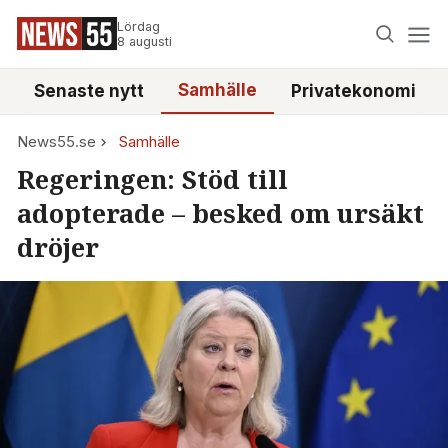
Lördag
8 augusti
Samhälle
Senaste nytt
Privatekonomi
News55.se
Samhälle
Regeringen: Stöd till
adopterade – besked om ursäkt
dröjer