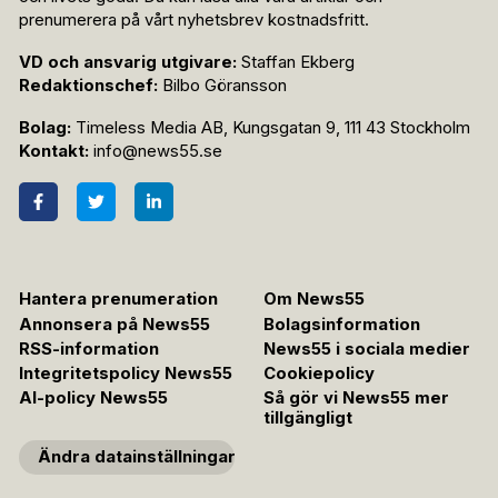
prenumerera på vårt nyhetsbrev kostnadsfritt.
VD och ansvarig utgivare:
Staffan Ekberg
Redaktionschef:
Bilbo Göransson
Bolag:
Timeless Media AB, Kungsgatan 9, 111 43 Stockholm
Kontakt:
info@news55.se
Hantera prenumeration
Om News55
Annonsera på News55
Bolagsinformation
RSS-information
News55 i sociala medier
Integritetspolicy News55
Cookiepolicy
AI-policy News55
Så gör vi News55 mer
tillgängligt
Ändra datainställningar