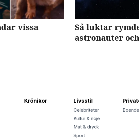
ndar vissa
Så luktar rymde
astronauter och
Krönikor
Livsstil
Priva
Celebriteter
Boend
Kultur & nöje
Mat & dryck
Sport