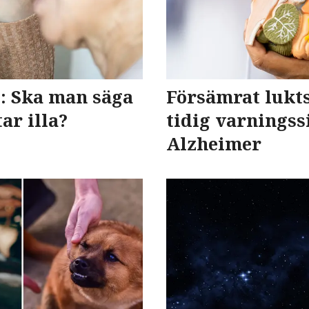
t: Ska man säga
Försämrat lukt
ar illa?
tidig varningss
Alzheimer