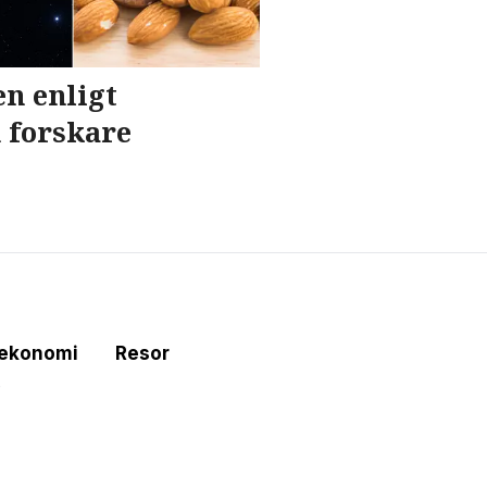
n enligt
 forskare
tekonomi
Resor
e