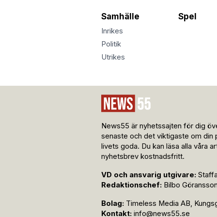
Samhälle
Spel
Inrikes
Politik
Utrikes
News55 är nyhetssajten för dig öve
senaste och det viktigaste om din 
livets goda. Du kan läsa alla våra a
nyhetsbrev kostnadsfritt.
VD och ansvarig utgivare:
Staff
Redaktionschef:
Bilbo Göransso
Bolag:
Timeless Media AB, Kungsga
Kontakt:
info@news55.se