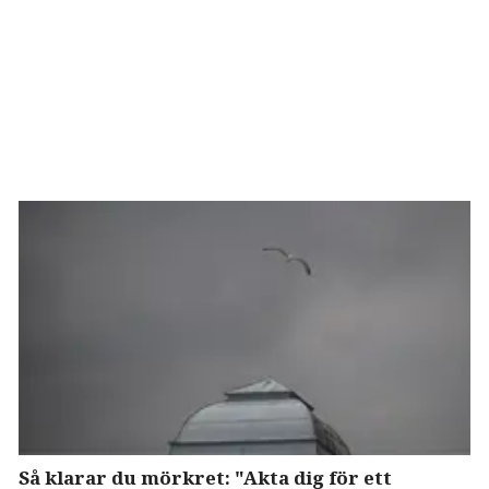
Så klarar du mörkret: "Akta dig för ett