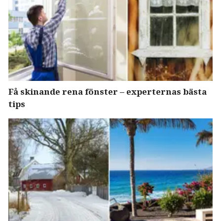
Få skinande rena fönster – experternas bästa
tips