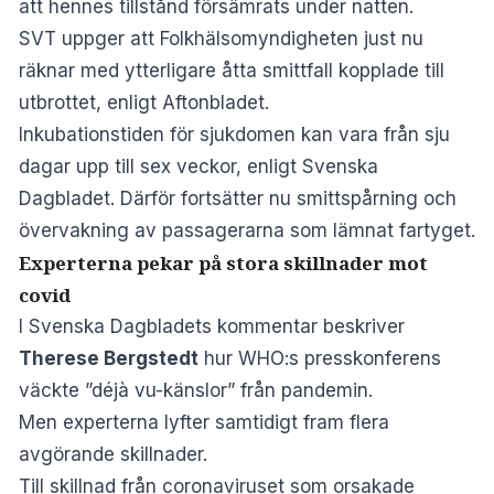
att hennes tillstånd försämrats under natten.
SVT uppger att Folkhälsomyndigheten just nu
räknar med ytterligare åtta smittfall kopplade till
utbrottet, enligt
Aftonbladet
.
Inkuba­tionstiden för sjukdomen kan vara från sju
dagar upp till sex veckor, enligt Svenska
Dagbladet. Därför fortsätter nu smittspårning och
övervakning av passagerarna som lämnat fartyget.
Experterna pekar på stora skillnader mot
covid
I Svenska Dagbladets kommentar beskriver
Therese Bergstedt
hur WHO:s presskonferens
väckte ”déjà vu-känslor” från pandemin.
Men experterna lyfter samtidigt fram flera
avgörande skillnader.
Till skillnad från coronaviruset som orsakade