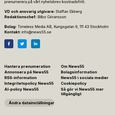
prenumerera på vårt nyhetsbrev kostnadsfritt.
VD och ansvarig utgivare:
Staffan Ekberg
Redaktionschef:
Bilbo Göransson
Bolag:
Timeless Media AB, Kungsgatan 9, 111 43 Stockholm
Kontakt:
info@news55.se
Hantera prenumeration
Om News55
Annonsera på News55
Bolagsinformation
RSS-information
News55 i sociala medier
Integritetspolicy News55
Cookiepolicy
AI-policy News55
Så gör vi News55 mer
tillgängligt
Ändra datainställningar