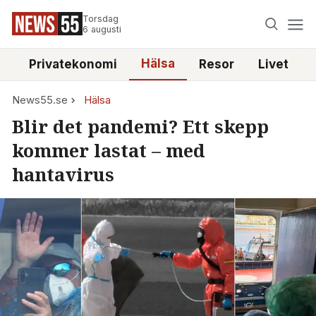
Torsdag
6 augusti
Hälsa
e
Privatekonomi
Resor
Livet
News55.se
Hälsa
Blir det pandemi? Ett skepp
kommer lastat – med
hantavirus