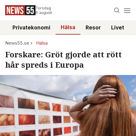
Torsdag
6 augusti
Hälsa
e
Privatekonomi
Resor
Livet
News55.se
Hälsa
Forskare: Gröt gjorde att rött
hår spreds i Europa