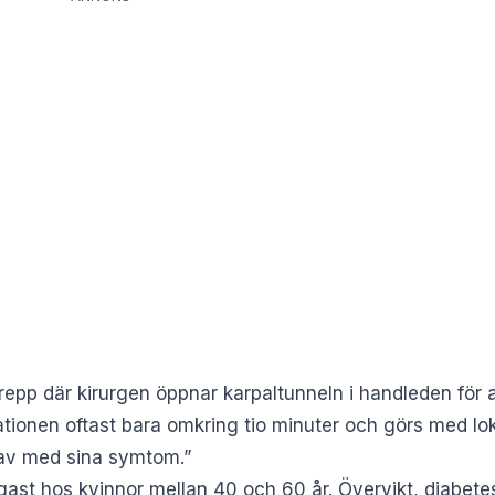
repp där kirurgen öppnar karpaltunneln i handleden för a
ationen oftast bara omkring tio minuter och görs med lo
a av med sina symtom.”
gast hos kvinnor mellan 40 och 60 år. Övervikt, diabet