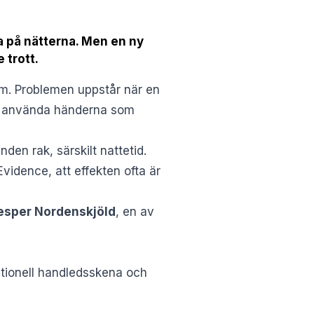
 på nätterna. Men en ny
 trott.
om. Problemen uppstår när en
ler använda händerna som
en rak, särskilt nattetid.
vidence, att effekten ofta är
esper Nordenskjöld
, en av
itionell handledsskena och