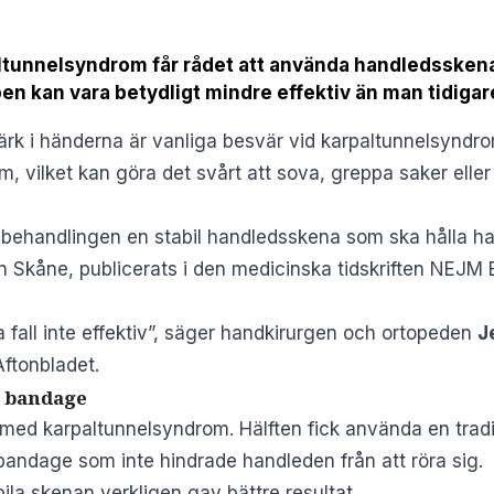
tunnelsyndrom får rådet att använda handledsskena
pen kan vara betydligt mindre effektiv än man tidigare
ärk i händerna är vanliga besvär vid karpaltunnelsyndr
m, vilket kan göra det svårt att sova, greppa saker el
 behandlingen en stabil handledsskena som ska hålla hand
n Skåne, publicerats i den medicinska tidskriften NEJM E
fall inte effektiv”, säger handkirurgen och ortopeden
J
Aftonbladet
.
 bandage
 med karpaltunnelsyndrom. Hälften fick använda en trad
bandage som inte hindrade handleden från att röra sig.
ila skenan verkligen gav bättre resultat.