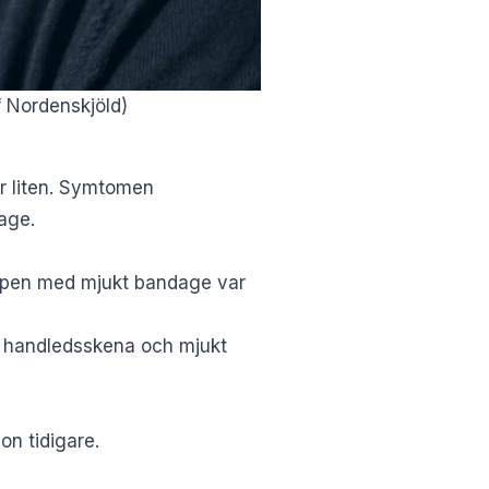
f Nordenskjöld)
ar liten. Symtomen
age.
ppen med mjukt bandage var
il handledsskena och mjukt
on tidigare.