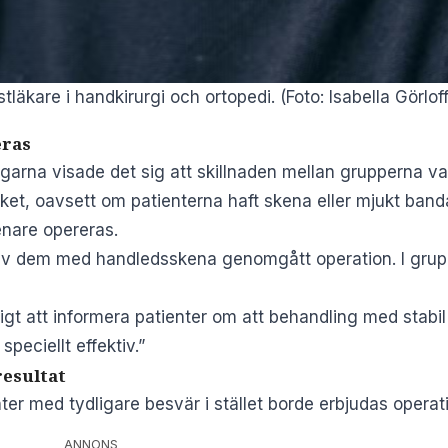
tläkare i handkirurgi och ortopedi. (Foto: Isabella Görlof
eras
agarna visade det sig att skillnaden mellan grupperna v
ket, oavsett om patienterna haft skena eller mjukt band
are opereras.
 av dem med handledsskena genomgått operation. I gru
ktigt att informera patienter om att behandling med stab
peciellt effektiv.”
resultat
er med tydligare besvär i stället borde erbjudas operati
ANNONS