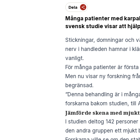
Dela
Många patienter med karpal
svensk studie visar att hjäl
Stickningar, domningar och v
nerv i handleden hamnar i klä
vanligt.
För många patienter är första
Men nu visar
ny forskning
frå
begränsad.
”Denna behandling är i många 
forskarna bakom studien, till
Jämförde skena med mjukt
I studien deltog 142 personer
den andra gruppen ett mjukt 
Forskarna ville se om den stab