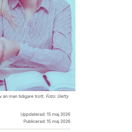
 än man tidigare trott.
Foto:
Getty
Uppdaterad:
15 maj 2026
Publicerad:
15 maj 2026