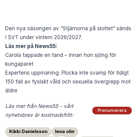
Den nya säsongen av ”Stjärnorna på slottet” sänds
i SVT under vintern 2026/2027.
Läs mer på News55:
Carola tappade en tand – innan hon sjöng för
kungaparet
Expertens uppmaning: Plocka inte svamp för tidigt
150 fall av fysiskt våld och sexuella övergrepp mot
äldre
Läs mer från News55 - vårt
Prenumerera
nyhetsbrev är kostnadsfritt:
Kikki Danielsson
lena olin