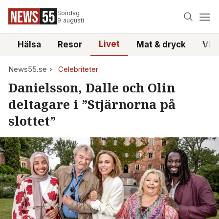
Söndag
9 augusti
Livet
i
Hälsa
Resor
Mat & dryck
Vid
News55.se
Celebriteter
Danielsson, Dalle och Olin
deltagare i ”Stjärnorna på
slottet”