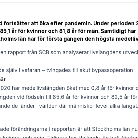
 fortsätter att öka efter pandemin. Under perioden
,1 år för kvinnor och 81,8 år för män. Samtidigt har e
kholms län har för första gången den högsta medelliv
 en rapport från
SCB
som analyserar livslängdens utveck
e själv livsfaran – tvingades till akut bypassoperation
påt
20 har medellivslängden ökat med 0,8 år för kvinnor o
gden vid födseln till 85,6 år för kvinnor och 82,5 år fö
ande de länder i världen där människor lever allra längst
 förändringarna i rapporten är att Stockholms län nu 
 kvinnor och män. Tidigare har Hallands län haft förstap