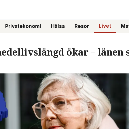
Livet
Privatekonomi
Hälsa
Resor
Mat
dellivslängd ökar – länen s