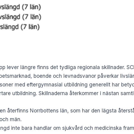
p lever längre finns det tydliga regionala skillnader. SC
arbetsmarknad, boende och levnadsvanor påverkar livslä
soner med eftergymnasial utbildning generellt har betyd
tare utbildning. Skillnaderna återkommer i nästan samtl
ken återfinns Norrbottens län, som har den lägsta åters
 och män.
slängd inte bara handlar om sjukvård och medicinska fra