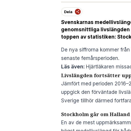
Dela
Svenskarnas medellivslängd
genomsnittliga livslängden 85
toppen av statistiken: Stoc
De nya siffrorna kommer från
senaste femårsperioden.
Läs även:
Hjärtläkaren missad
Livslängden fortsätter up
Jämfört med perioden 2016–20
uppgick den förväntade livslän
Sverige tillhör därmed fortfar
Stockholm går om Halland
En av de mest uppmärksammade
högst medellivslängd för både