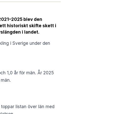
 2021–2025 blev den
tt historiskt skifte skett i
slängden i landet.
ling i Sverige under den
ch 1,0 år för män. År 2025
r män.
.
toppar listan över län med
latsen.