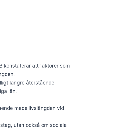
B konstaterar att faktorer som
ngden.
ligt längre återstående
iga län.
tående medellivslängden vid
msteg, utan också om sociala