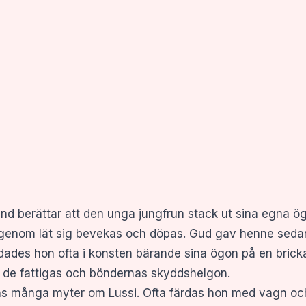
d berättar att den unga jungfrun stack ut sina egna ögo
rigenom lät sig bevekas och döpas. Gud gav henne seda
ades hon ofta i konsten bärande sina ögon på en bricka!
de fattigas och böndernas skyddshelgon.
ns många myter om Lussi. Ofta färdas hon med vagn och 