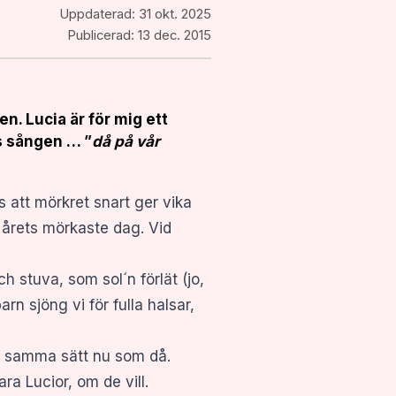
Uppdaterad:
31 okt. 2025
Publicerad:
13 dec. 2015
en. Lucia är för mig ett
rs sången … ”
då på vår
s att mörkret snart ger vika
å årets mörkaste dag. Vid
 stuva, som sol´n förlät (jo,
n sjöng vi för fulla halsar,
 på samma sätt nu som då.
ra Lucior, om de vill.