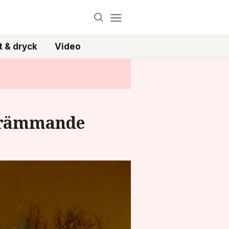
 & dryck
Video
skrämmande