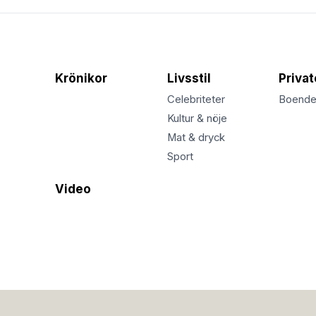
Krönikor
Livsstil
Priva
Celebriteter
Boend
Kultur & nöje
Mat & dryck
Sport
Video