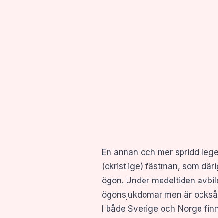
En annan och mer spridd legen
(okristlige) fästman, som dä
ögon. Under medeltiden avbild
ögonsjukdomar men är också 
I både Sverige och Norge fin