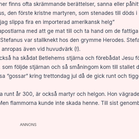
ner finns ofta skrämmande berättelser, sanna eller påhit
 den förste kristne martyren, som stenades till döds i
jag slippa fira en importerad amerikansk helg”
 apostlarna med att ge mat till och ta hand om de fattig
att Stefanus var stallknekt hos den grymme Herodes. Ste
anropas även vid huvudvärk (!).
ckså ha skådat Betlehems stjärna och förebådat Jesu f
som följde stjärnan och så småningom kom till stallet d
a ”gossar” kring trettondag jul då de gick runt och tiggd
a runt år 300, är också martyr och helgon. Hon vägrade 
. Men flammorna kunde inte skada henne. Till sist genom
ANNONS