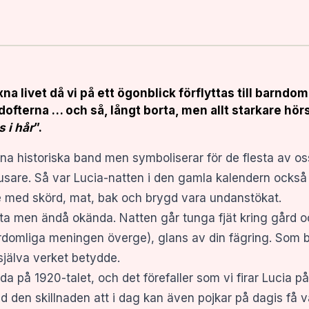
na livet då vi på ett ögonblick förflyttas till barndom
dofterna … och så, långt borta, men allt starkare hö
s i hår
”.
tna historiska band men symboliserar för de flesta av os
ljusare. Så var Lucia-natten i den gamla kalendern ocks
te med skörd, mat, bak och brygd vara undanstökat.
a men ändå okända. Natten går tunga fjät kring gård och
erdomliga meningen överge), glans av din fägring. Som bar
själva verket betydde.
dda på 1920-talet, och det förefaller som vi firar Lucia
 den skillnaden att i dag kan även pojkar på dagis få va