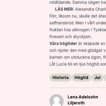
nödlidande. Samma sägen har 
LÄS MER:
Alexandra Charl
Förr, liksom nu, skulle det ät
saffransbröd. Men i vårt unde
fruktan hos allmogen i Tyskla
frosseri och dryckjom.
Våra högtider
är skapade av e
och njuter den med glödgat vi
barnen om utstuckna ögon, fl
Låt Lucia bli en ljus högtid s
Historia
Högtid
Jul
Lena Adelsohn
Liljeroth