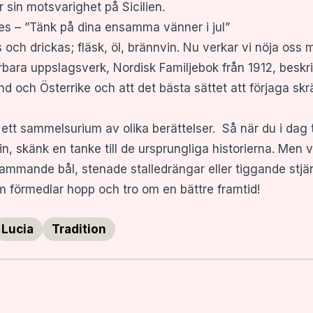
sin motsvarighet på Sicilien.
es – ”Tänk på dina ensamma vänner i jul”
as och drickas; fläsk, öl, brännvin. Nu verkar vi nöja os
rbara uppslagsverk, Nordisk Familjebok från 1912, beskr
nd och Österrike och att det bästa sättet att förjaga skr
tt sammelsurium av olika berättelser. Så när du i dag t
n, skänk en tanke till de ursprungliga historierna. Men 
ammande bål, stenade stalledrängar eller tiggande stjä
om förmedlar hopp och tro om en bättre framtid!
Lucia
Tradition