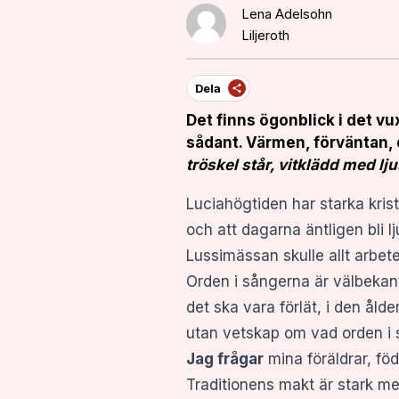
Lena Adelsohn
Liljeroth
Dela
Det finns
ögonblick i det vux
sådant. Värmen, förväntan, 
tröskel står, vitklädd med lju
Luciahögtiden har starka kris
och att dagarna äntligen bli 
Lussimässan skulle allt arbe
Orden i sångerna är välbekant
det ska vara förlät, i den åld
utan vetskap om vad orden i 
Jag frågar
mina föräldrar, fö
Traditionens makt är stark med