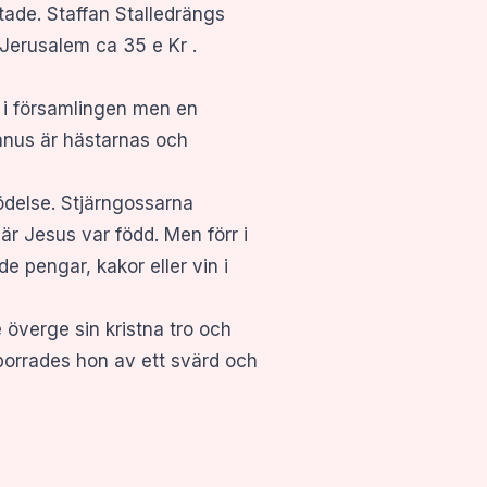
tade. Staffan Stalledrängs
 Jerusalem ca 35 e Kr .
a i församlingen men en
fanus är hästarnas och
ödelse. Stjärngossarna
är Jesus var född. Men förr i
e pengar, kakor eller vin i
överge sin kristna tro och
borrades hon av ett svärd och