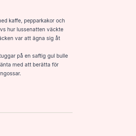
s med kaffe, pepparkakor och
ivs hur lussenatten väckte
äcken var att ägna sig åt
uggar på en saftig gul bulle
vänta med att berätta för
rngossar.