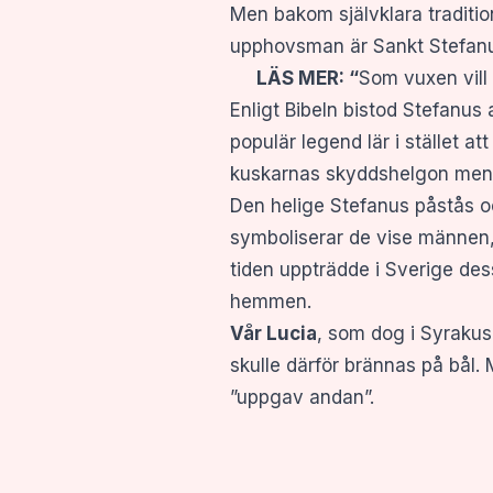
Men bakom självklara traditio
upphovsman är Sankt Stefanus,
LÄS MER:
“
Som vuxen vill 
Enligt Bibeln bistod Stefanus
populär legend lär i stället 
kuskarnas skyddshelgon men 
Den helige Stefanus påstås o
symboliserar de vise männen, 
tiden uppträdde i Sverige dess
hemmen.
Vår Lucia
, som dog i Syrakus
skulle därför brännas på bål
”uppgav andan”.