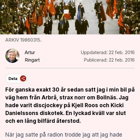
ARKIV 19860315.
Artur
Uppdaterad:
22 feb. 2016
Ringart
Publicerad:
22 feb. 2016
Dela
För ganska exakt 30 år sedan satt jag i min bil på
väg hem från Arbrå, strax norr om Bollnäs. Jag
hade varit discjockey på Kjell Roos och Kicki
Danielssons diskotek. En lyckad kväll var slut
och en lång bilfärd återstod.
När jag satte på radion trodde jag att jag hade