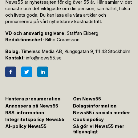
News55 är nyhetssajten för dig över 55 år. Här samlar vi det
senaste och det viktigaste om din pension, samhället, hälsa
och livets goda. Du kan läsa alla våra artiklar och
prenumerera på vårt nyhetsbrev kostnadsfritt.
VD och ansvarig utgivare:
Staffan Ekberg
Redaktionschef:
Bilbo Göransson
Bolag:
Timeless Media AB, Kungsgatan 9, 111 43 Stockholm
Kontakt:
info@news55.se
Hantera prenumeration
Om News55
Annonsera på News55
Bolagsinformation
RSS-information
News55 i sociala medier
Integritetspolicy News55
Cookiepolicy
AI-policy News55
Så gör vi News55 mer
tillgängligt