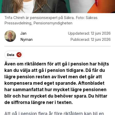
Trifa Chireh är pensionsexpert på Säkra. Foto: Säkras
Pressavdelning, Pensionsmyndigheten
Jan
Uppdaterad:
12 juni 2026
Nyman
Publicerad:
12 juni 2026
Dela
Även om riktåldern för att gå i pension har höjts
kan du välja att gå i pension tidigare. Då får du
lägre pension resten av livet men det går att
kompensera med eget sparande. Aftonbladet
har sammanfattat hur mycket lägre pensionen
blir och hur mycket du behöver spara. Du hittar
de siffrorna längre ner i texten.
Att gå i pension flera år före riktåldern kan bli en