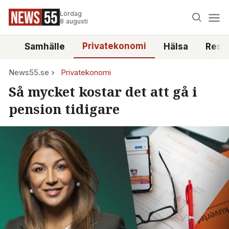
Lördag
8 augusti
Privatekonomi
tt
Samhälle
Hälsa
Reso
News55.se
Privatekonomi
Så mycket kostar det att gå i
pension tidigare