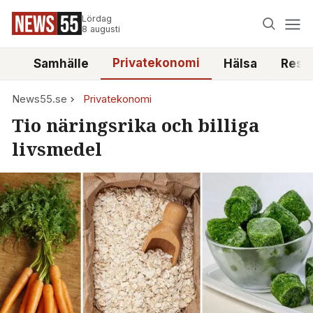
Lördag
8 augusti
Privatekonomi
tt
Samhälle
Hälsa
Reso
News55.se
Privatekonomi
Tio näringsrika och billiga
livsmedel