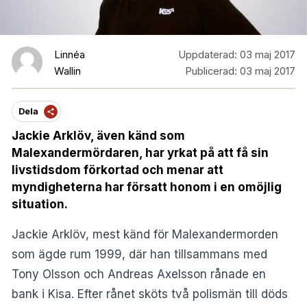
Linnéa
Uppdaterad:
03 maj 2017
Wallin
Publicerad:
03 maj 2017
Dela
Jackie Arklöv, även känd som
Malexandermördaren, har yrkat på att få sin
livstidsdom förkortad och menar att
myndigheterna har försatt honom i en omöjlig
situation.
Jackie Arklöv, mest känd för Malexandermorden
som ägde rum 1999, där han tillsammans med
Tony Olsson och Andreas Axelsson rånade en
bank i Kisa. Efter rånet sköts två polismän till döds