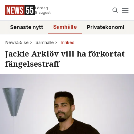
Lördag
8 augusti
Samhälle
Senaste nytt
Privatekonomi
News55.se
Samhälle
Inrikes
Jackie Arklöv vill ha förkortat
fängelsestraff