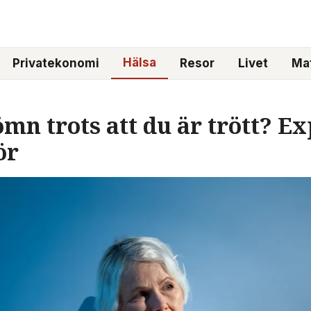
Hälsa
Privatekonomi
Resor
Livet
Mat
ömn trots att du är trött? E
ör