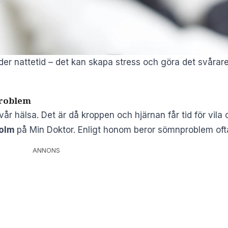
nder nattetid – det kan skapa stress och göra det svårar
problem
 vår hälsa. Det är då kroppen och hjärnan får tid för vil
holm
på
Min Doktor
. Enligt honom beror sömnproblem ofta
ANNONS