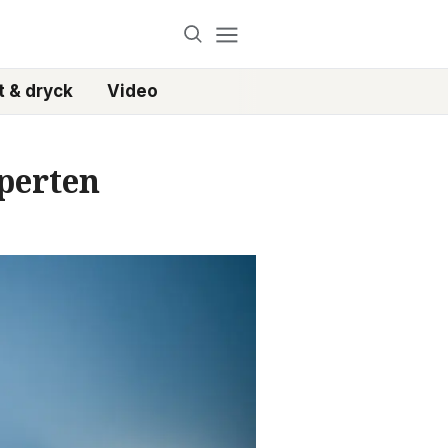
 & dryck
Video
xperten