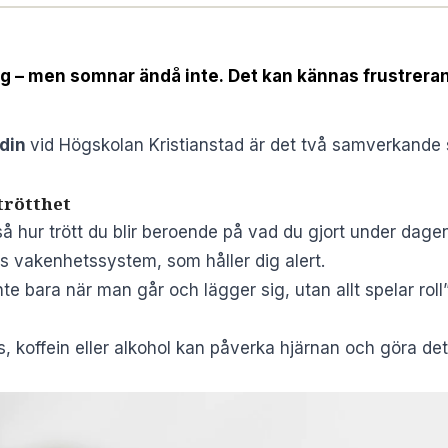
 dig – men somnar ändå inte. Det kan kännas frustrer
edin
vid Högskolan Kristianstad är det två samverkand
trötthet
så hur trött du blir beroende på vad du gjort under dage
ns vakenhetssystem, som håller dig alert.
nte bara när man går och lägger sig, utan allt spelar roll
, koffein eller alkohol kan påverka hjärnan och göra det