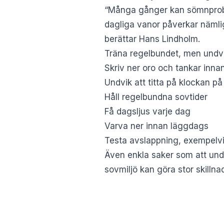
“Många gånger kan sömnproble
dagliga vanor påverkar nämlig
berättar Hans Lindholm.
Träna regelbundet, men undv
Skriv ner oro och tankar inn
Undvik att titta på klockan på
Håll regelbundna sovtider
Få dagsljus varje dag
Varva ner innan läggdags
Testa avslappning, exempelvi
Även enkla saker som att undv
sovmiljö kan göra stor skillna