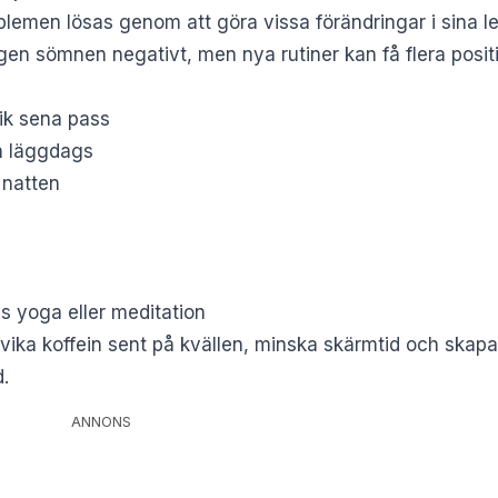
men lösas genom att göra vissa förändringar i sina le
en sömnen negativt, men nya rutiner kan få flera posit
ik sena pass
an läggdags
 natten
s yoga eller meditation
ika koffein sent på kvällen, minska skärmtid och skapa
d.
ANNONS