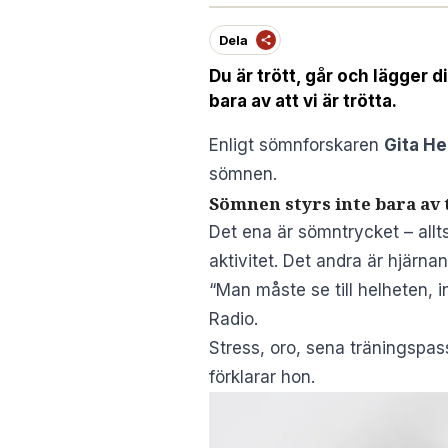
Dela
Du är trött, går och lägger
bara av att vi är trötta.
Enligt sömnforskaren
Gita H
sömnen.
Sömnen styrs inte bara av 
Det ena är sömntrycket – allt
aktivitet. Det andra är hjärna
“Man måste se till helheten, i
Radio
.
Stress, oro, sena träningspass
förklarar hon.