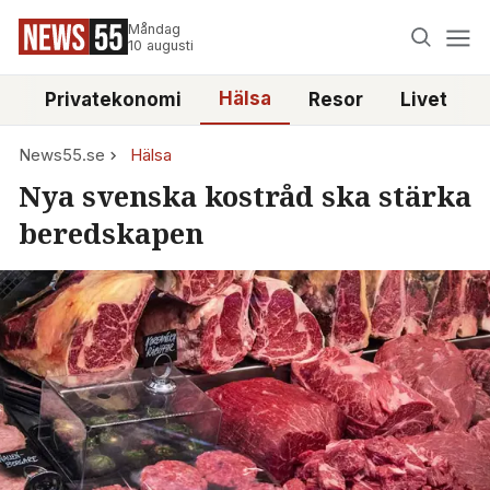
Måndag
10 augusti
Hälsa
e
Privatekonomi
Resor
Livet
News55.se
Hälsa
Nya svenska kostråd ska stärka
beredskapen