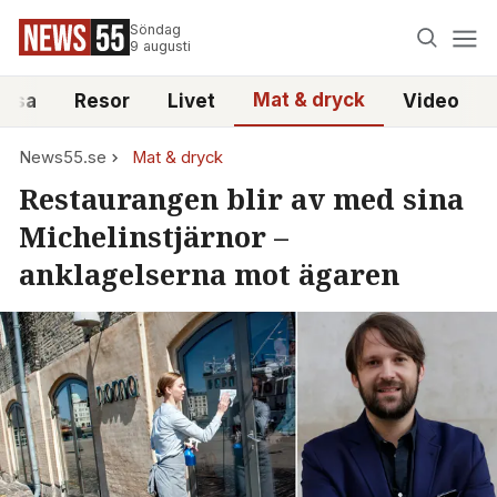
Söndag
9 augusti
Mat & dryck
älsa
Resor
Livet
Video
News55.se
Mat & dryck
Restaurangen blir av med sina
Michelinstjärnor –
anklagelserna mot ägaren