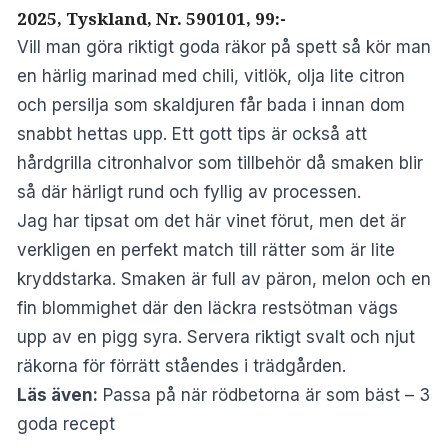
2025, Tyskland, Nr. 590101, 99:-
Vill man göra riktigt goda räkor på spett så kör man
en härlig marinad med chili, vitlök, olja lite citron
och persilja som skaldjuren får bada i innan dom
snabbt hettas upp. Ett gott tips är också att
hårdgrilla citronhalvor som tillbehör då smaken blir
så där härligt rund och fyllig av processen.
Jag har tipsat om det här vinet förut, men det är
verkligen en perfekt match till rätter som är lite
kryddstarka. Smaken är full av päron, melon och en
fin blommighet där den läckra restsötman vägs
upp av en pigg syra. Servera riktigt svalt och njut
räkorna för förrätt ståendes i trädgården.
Läs även:
Passa på när rödbetorna är som bäst – 3
goda recept