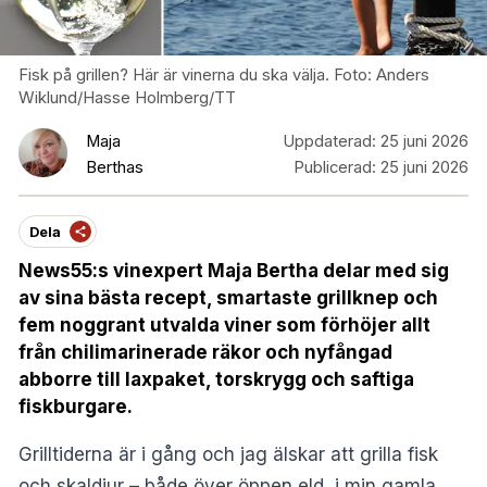
Fisk på grillen? Här är vinerna du ska välja. Foto: Anders
Wiklund/Hasse Holmberg/TT
Maja
Uppdaterad:
25 juni 2026
Berthas
Publicerad:
25 juni 2026
Dela
News55:s vinexpert Maja Bertha delar med sig
av sina bästa recept, smartaste grillknep och
fem noggrant utvalda viner som förhöjer allt
från chilimarinerade räkor och nyfångad
abborre till laxpaket, torskrygg och saftiga
fiskburgare.
Grilltiderna är i gång och jag älskar att grilla fisk
och skaldjur – både över öppen eld, i min gamla