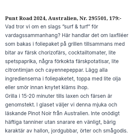
Punt Road 2024, Australien, Nr. 295501, 179:-
Vad tror vi om en slags ”surf & turf” för
vardagssammanhang? Här handlar det om laxfiléer
som bakas i foliepaket på grillen tillsammans med
bitar av färsk chorizofärs, cocktailtomater, lite
spetspaprika, några förkokta färskpotatisar, lite
citrontimjan och cayennepeppar. Lägg alla
ingredienserna i foliepaketet, toppa med lite olja
eller smör innan knytet kläms ihop.
Grilla i 15-20 minuter tills laxen och färsen är
genomstekt. I glaset väljer vi denna mjuka och
läskande Pinot Noir från Australien. Inte onödigt
häftiga tanniner utan snarare en vänligt, bärig
karaktär av hallon, jordgubbar, örter och smågodis.