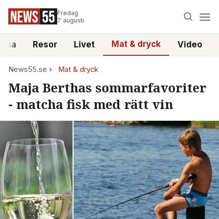
Fredag
7 augusti
Mat & dryck
älsa
Resor
Livet
Video
News55.se
Mat & dryck
Maja Berthas sommarfavoriter
- matcha fisk med rätt vin