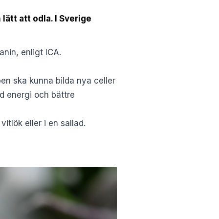
ätt att odla. I Sverige
nin, enligt
ICA
.
pen ska kunna bilda nya celler
ad energi och bättre
itlök eller i en sallad.