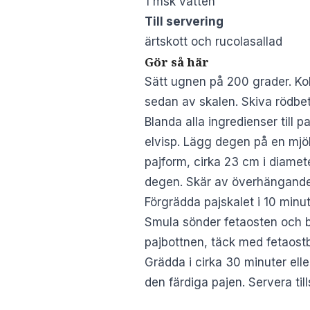
1 msk vatten
Till servering
ärtskott och rucolasallad
Gör så här
Sätt ugnen på 200 grader. Kok
sedan av skalen. Skiva rödbet
Blanda alla ingredienser till
elvisp. Lägg degen på en mjöla
pajform, cirka 23 cm i diamet
degen. Skär av överhängande 
Förgrädda pajskalet i 10 minut
Smula sönder fetaosten och b
pajbottnen, täck med fetaost
Grädda i cirka 30 minuter elle
den färdiga pajen. Servera ti