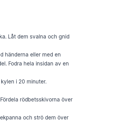
juka. Låt dem svalna och gnid
med händerna eller med en
del. Fodra hela insidan av en
kylen i 20 minuter.
Fördela rödbetsskivorna över
r stekpanna och strö dem över