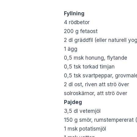
Fyllning
4 rödbetor
200 g fetaost
2 dl gräddfil (eller naturell yo
1 ägg
0,5 msk honung, flytande
0,5 tsk torkad timjan
0,5 tsk svartpeppar, grovmal
2 dl ost, riven att strö över
solroskärnor, att strö över
Pajdeg
3,5 dl vetemjöl
150 g smör, rumstempererat (
1 msk potatismjöl