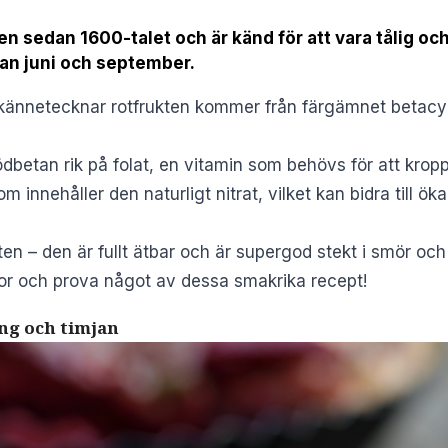
n sedan 1600-talet och är känd för att vara tålig och l
an juni och september.
kännetecknar rotfrukten kommer från färgämnet betacya
ödbetan rik på folat, en vitamin som behövs för att krop
 innehåller den naturligt nitrat, vilket kan bidra till ök
sten – den är fullt ätbar och är supergod stekt i smör och v
r och prova något av dessa smakrika recept!
ng och timjan