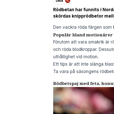
Dela
Rödbetan har funnits i Norde
skördas knipprödbetor mell
Den vackra röda färgen som 
Populär bland motionärer
Förutom att vara smakrik är r
och röda blodkroppar. Dessutom
uthållighet vid motion.
Ett tips är att inte slänga bla
Ta vara på säsongens rödbeto
Rödbetspaj med feta, honu