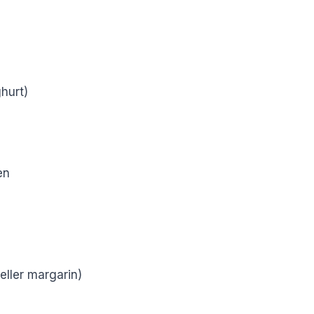
ghurt)
en
eller margarin)