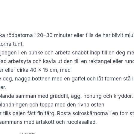
a rödbetorna i 20–30 minuter eller tills de har blivit m
orna tunt.
 pajdegen i en bunke och arbeta snabbt ihop till en deg 
d arbetsyta och kavla ut den till en rektangel eller run
er eller cirka 40 × 15 cm, med
deg, nagga bottnen med en gaffel och låt formen stå i 
er.
landa samman med gräddfil, ägg, honung och kryddor. 
blandningen och toppa med den rivna osten.
r tills pajen fått fin färg. Rosta solroskärnorna i en tor
llsammans med ärtskott och rucolasallad.