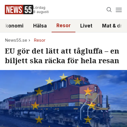
Lördag
8 augusti
Resor
atekonomi
Hälsa
Livet
Mat & dry
News55.se
Resor
EU gör det lätt att tågluffa – en
biljett ska räcka för hela resan