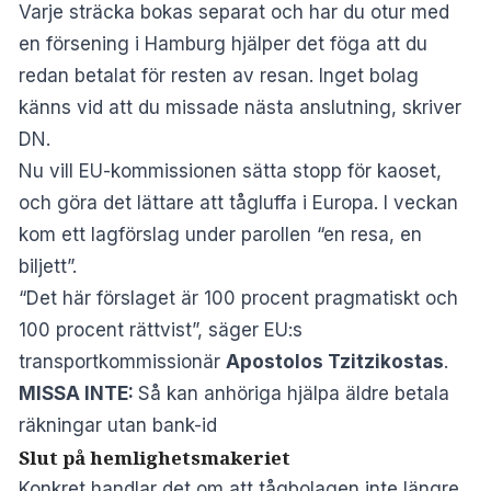
Varje sträcka bokas separat och har du otur med
en försening i Hamburg hjälper det föga att du
redan betalat för resten av resan. Inget bolag
känns vid att du missade nästa anslutning, skriver
DN
.
Nu vill EU-kommissionen sätta stopp för kaoset,
och göra det lättare att tågluffa i Europa. I veckan
kom ett lagförslag under parollen “en resa, en
biljett”.
“Det här förslaget är 100 procent pragmatiskt och
100 procent rättvist”, säger EU:s
transportkommissionär
Apostolos Tzitzikostas
.
MISSA INTE:
Så kan anhöriga hjälpa äldre betala
räkningar utan bank-id
Slut på hemlighetsmakeriet
Konkret handlar det om att tågbolagen inte längre