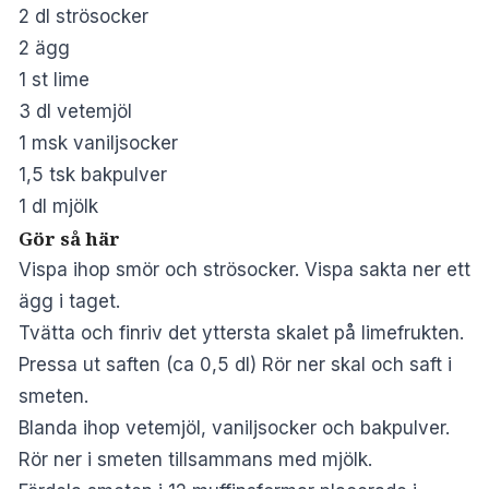
2 dl strösocker
2 ägg
1 st lime
3 dl vetemjöl
1 msk vaniljsocker
1,5 tsk bakpulver
1 dl mjölk
Gör så här
Vispa ihop smör och strösocker. Vispa sakta ner ett
ägg i taget.
Tvätta och finriv det yttersta skalet på limefrukten.
Pressa ut saften (ca 0,5 dl) Rör ner skal och saft i
smeten.
Blanda ihop vetemjöl, vaniljsocker och bakpulver.
Rör ner i smeten tillsammans med mjölk.