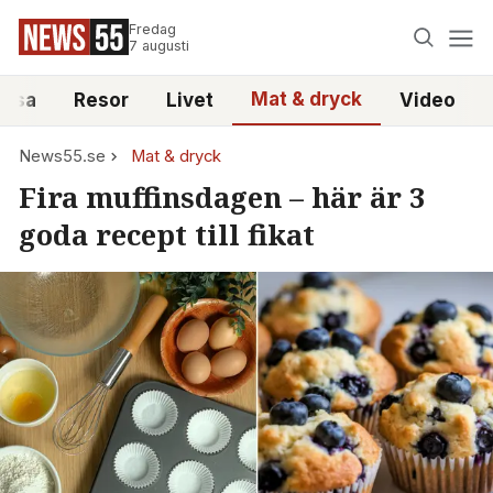
Fredag
7 augusti
Mat & dryck
älsa
Resor
Livet
Video
News55.se
Mat & dryck
Fira muffinsdagen – här är 3
goda recept till fikat