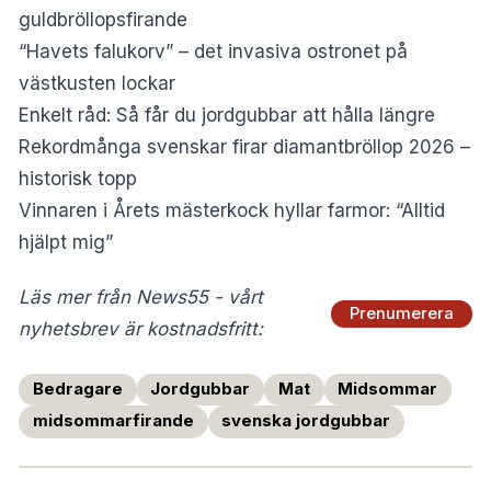
guldbröllopsfirande
“Havets falukorv” – det inv
a
siva ostronet på
västkusten lockar
Enkelt råd: Så får du jordgubbar att hålla längre
Rekordmånga svenskar firar diamantbröllop 2026 –
historisk topp
Vinnaren i Årets mästerkock hyllar farmor: “Alltid
hjälpt mig”
Läs mer från News55 - vårt
Prenumerera
nyhetsbrev är kostnadsfritt:
Bedragare
Jordgubbar
Mat
Midsommar
midsommarfirande
svenska jordgubbar