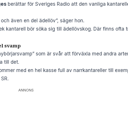
ges
berättar för
Sveriges Radio
att den vanliga kantarell
 och även en del ädellöv”, säger hon.
lek kantarell bör söka sig till ädellövskog. Där finns oft
fel svamp
nybörjarsvamp” som är svår att förväxla med andra arte
till det.
mmer med en hel kasse full av narrkantareller till exemp
 SR.
ANNONS