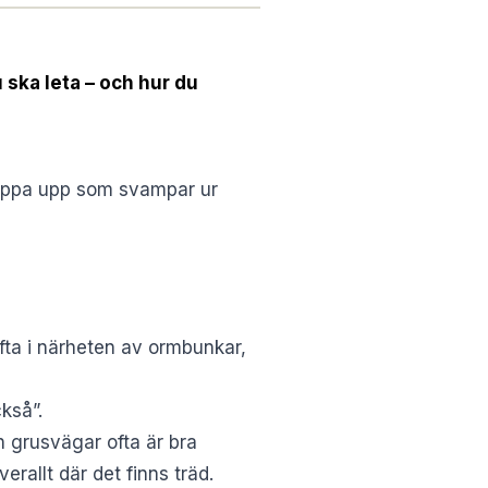
 ska leta – och hur du
poppa upp som svampar ur
ofta i närheten av ormbunkar,
ckså”.
h grusvägar ofta är bra
erallt där det finns träd.