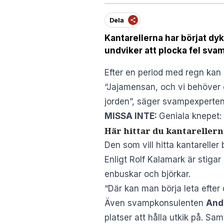
Dela
Kantarellerna har börjat dyk
undviker att plocka fel sva
Efter en period med regn kan 
“Jajamensan, och vi behöver
jorden”, säger svampexperte
MISSA INTE:
Geniala knepet:
Här hittar du kantarellern
Den som vill hitta kantareller 
Enligt Rolf Kalamark är stigar
enbuskar och björkar.
“Där kan man börja leta efter 
Även svampkonsulenten
And
platser att hålla utkik på. Sa