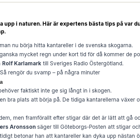
a upp i naturen. Här är expertens bästa tips på var du
mp.
man nu börja hitta kantareller i de svenska skogarna.
 ganska mycket regn under kort tid för då kommer de 
n
Rolf Karlamark
till
Sveriges Radio Östergötland
.
 Så rengör du svamp – på några minuter
a
behöver faktiskt inte ge sig långt in i skogen.
 en bra plats att börja på. De tidiga kantarellerna växer 
dem, men framförallt efter stigar där det är lätt att gå o
ers Aronsson
säger till
Göteborgs-Posten
att stigar oc
mtidigt betonar han att kantareller kan dyka upp nästan öv