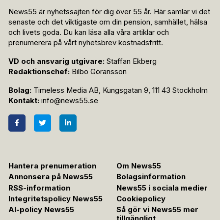
News55 är nyhetssajten för dig över 55 år. Här samlar vi det
senaste och det viktigaste om din pension, samhället, hälsa
och livets goda. Du kan läsa alla våra artiklar och
prenumerera på vårt nyhetsbrev kostnadsfritt.
VD och ansvarig utgivare:
Staffan Ekberg
Redaktionschef:
Bilbo Göransson
Bolag:
Timeless Media AB, Kungsgatan 9, 111 43 Stockholm
Kontakt:
info@news55.se
Hantera prenumeration
Om News55
Annonsera på News55
Bolagsinformation
RSS-information
News55 i sociala medier
Integritetspolicy News55
Cookiepolicy
AI-policy News55
Så gör vi News55 mer
tillgängligt