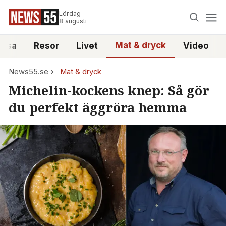
Lördag
8 augusti
Mat & dryck
älsa
Resor
Livet
Video
News55.se
Mat & dryck
Michelin-kockens knep: Så gör
du perfekt äggröra hemma