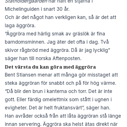
Statholdergaarden
har haft en stjärna i
Michelinguiden i snart 30 år.
Och är det något han verkligen kan, så är det att
laga äggröra.
“Äggröra med härlig smak av gräslök är fina
barndomsminnen. Jag äter det ofta i dag. Två
skivor rågbröd med äggröra. Då är jag lycklig”
säger han till
norska Aftenposten.
Det värsta du kan göra med äggröra
Bent Stiansen menar att många gör misstaget att
steka äggröran för snabbt och på för hög värme.
“Då blir den brun i kanterna och torr. Det är inte
gott. Eller färdig omelettmix som stått i ugnen i
evigheter. Det är helt fruktansvärt”, säger han.
Han avråder också från att låta äggröran stå länge
innan servering. Äggröra ska helst ätas direkt när