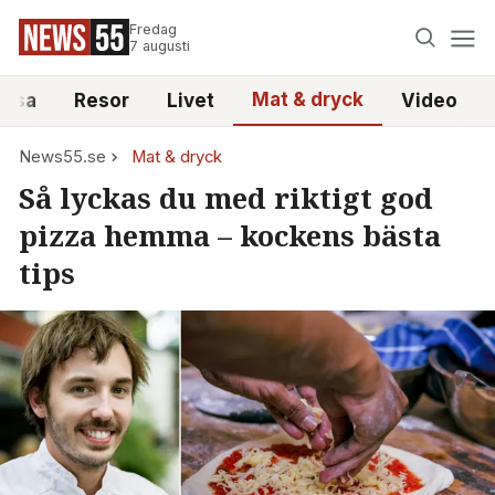
Fredag
7 augusti
Mat & dryck
älsa
Resor
Livet
Video
News55.se
Mat & dryck
Så lyckas du med riktigt god
pizza hemma – kockens bästa
tips