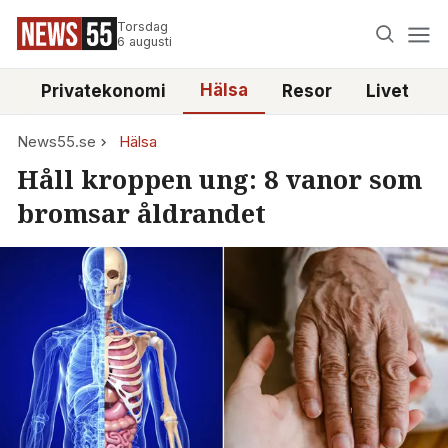
Torsdag
6 augusti
Hälsa
e
Privatekonomi
Resor
Livet
News55.se
Hälsa
Håll kroppen ung: 8 vanor som
bromsar åldrandet