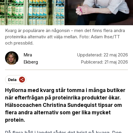
Kvarg är populärare än någonsin – men det finns flera andra
proteinrika alternativ att välja mellan. Foto: Adam Ihse/TT
och pressbild.
Mira
Uppdaterad:
22 maj 2026
Ekberg
Publicerad:
21 maj 2026
Dela
Hyllorna med kvarg står tomma i många butiker
när efterfrågan på proteinrika produkter ökar.
Hälsocoachen Christina Sundequist tipsar om
flera andra alternativ som ger lika mycket
protein.
På flera håll i landet råder det brist på kvarg. Den