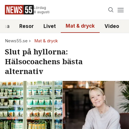
Lördag
8 augusti
Mat & dryck
älsa
Resor
Livet
Video
News55.se
Mat & dryck
Slut på hyllorna:
Hälsocoachens bästa
alternativ