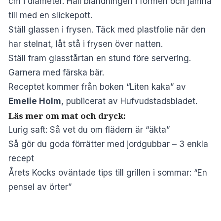
cm i diameter. Häll blandningen i formen och jämna
till med en slickepott.
Ställ glassen i frysen. Täck med plastfolie när den
har stelnat, låt stå i frysen över natten.
Ställ fram glasstårtan en stund före servering.
Garnera med färska bär.
Receptet kommer från boken “Liten kaka” av
Emelie Holm
, publicerat av
Hufvudstadsbladet
.
Läs mer om mat och dryck:
Lurig saft: Så vet du om flädern är “äkta”
Så gör du goda förrätter med jordgubbar – 3 enkla
recept
Årets Kocks oväntade tips till grillen i sommar: “En
pensel av örter”