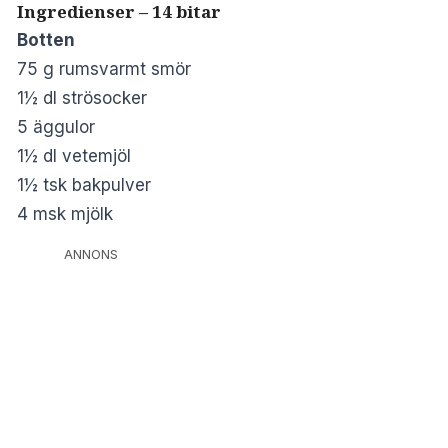
Ingredienser – 14 bitar
Botten
75 g rumsvarmt smör
1½ dl strösocker
5 äggulor
1½ dl vetemjöl
1½ tsk bakpulver
4 msk mjölk
ANNONS