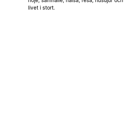
nöje, samhälle, hälsa, resa, husdjur och
livet i stort.