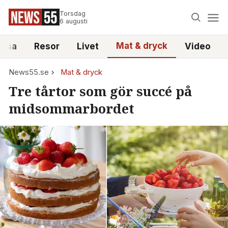
Torsdag
6 augusti
Mat & dryck
älsa
Resor
Livet
Video
News55.se
Mat & dryck
Tre tårtor som gör succé på
midsommarbordet